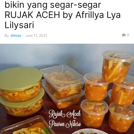
bikin yang segar-segar
RUJAK ACEH by Afrillya Lya
Lilysari
0
By
dimas
-
Juni 17, 2021