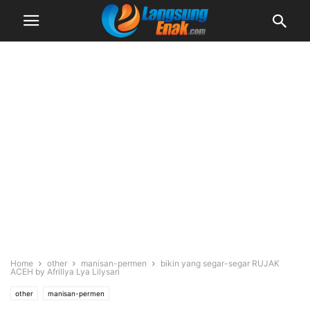
Home
other
manisan-permen
bikin yang segar-segar RUJAK
ACEH by Afrillya Lya Lilysari
other
manisan-permen