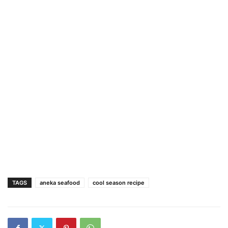
TAGS
aneka seafood
cool season recipe