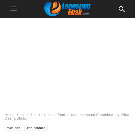
Home
main dish
ikan-seafood
cara membuat Steamboat by Hilda
Daeng Shulo
main dish
ikan-seafood