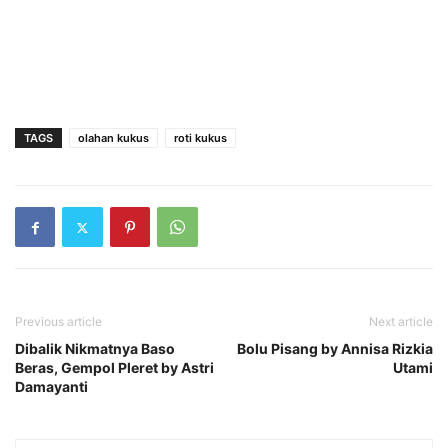
TAGS
olahan kukus
roti kukus
Previous article
Next article
Dibalik Nikmatnya Baso
Bolu Pisang by Annisa Rizkia
Beras, Gempol Pleret by Astri
Utami
Damayanti