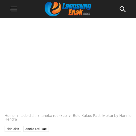
Home
side dish
aneka roti-kue
Bolu Kukus Pasti Mekar by Hannie
Hendra
side dish
aneka roti-kue