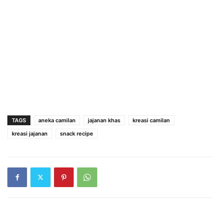
TAGS
aneka camilan
jajanan khas
kreasi camilan
kreasi jajanan
snack recipe