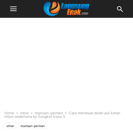
Home
other
manisan-permen
Cara membuat dodol asli ketan
hitam sederhana by Songket Ivana S
other
manisan-permen