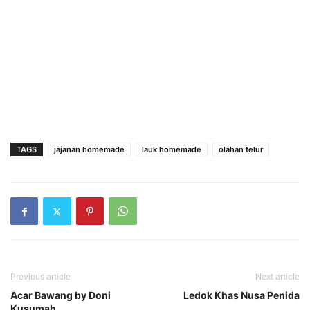
TAGS
jajanan homemade
lauk homemade
olahan telur
Previous article
Next article
Acar Bawang by Doni
Ledok Khas Nusa Penida
Kusumah