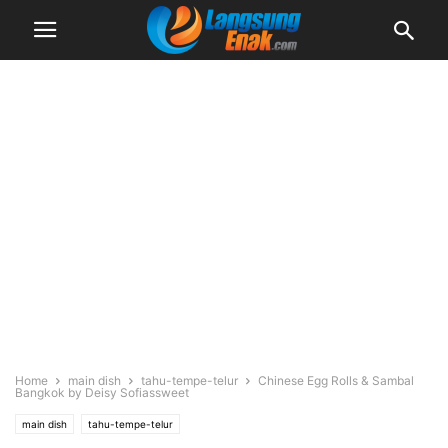
Home
main dish
tahu-tempe-telur
Chinese Egg Rolls & Sambal
Bangkok by Deisy Sofiassweet
main dish
tahu-tempe-telur