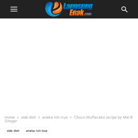
Home
side dish
aneka roti-kue
Choco Muffacake recipe by Mel B
Siregar
side dish
aneka roti-kue