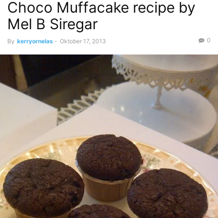
Choco Muffacake recipe by
Mel B Siregar
0
By
kerryornelas
-
Oktober 17, 2013