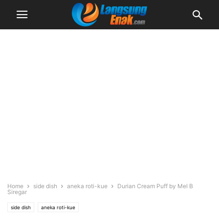
Home
side dish
aneka roti-kue
Durian Cream Puff by Mel B
Siregar
side dish
aneka roti-kue