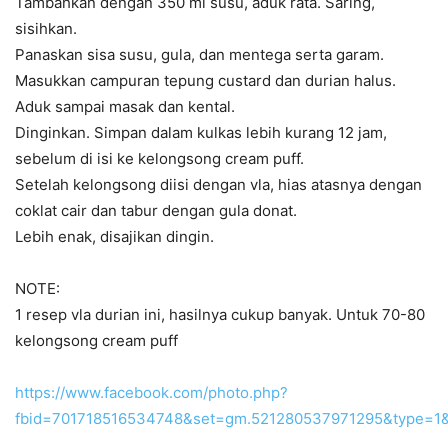
Tambahkan dengan 350 ml susu, aduk rata. Saring,
sisihkan.
Panaskan sisa susu, gula, dan mentega serta garam.
Masukkan campuran tepung custard dan durian halus.
Aduk sampai masak dan kental.
Dinginkan. Simpan dalam kulkas lebih kurang 12 jam,
sebelum di isi ke kelongsong cream puff.
Setelah kelongsong diisi dengan vla, hias atasnya dengan
coklat cair dan tabur dengan gula donat.
Lebih enak, disajikan dingin.
NOTE:
1 resep vla durian ini, hasilnya cukup banyak. Untuk 70-80
kelongsong cream puff
https://www.facebook.com/photo.php?
fbid=701718516534748&set=gm.521280537971295&type=1&