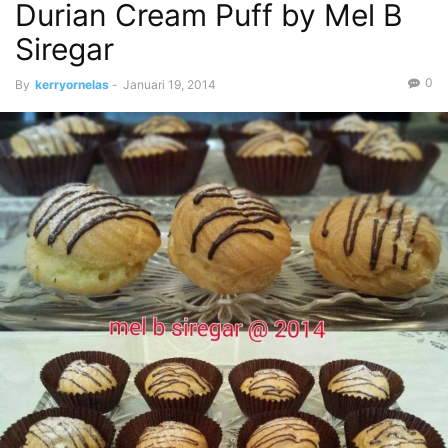
Durian Cream Puff by Mel B
Siregar
0
By
kerryornelas
-
Januari 19, 2014