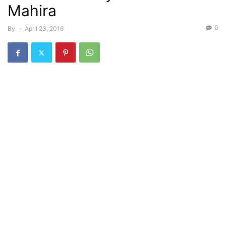
Mahira
0
By
-
April 23, 2016