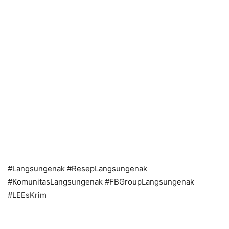
#Langsungenak #ResepLangsungenak
#KomunitasLangsungenak #FBGroupLangsungenak
#LEEsKrim