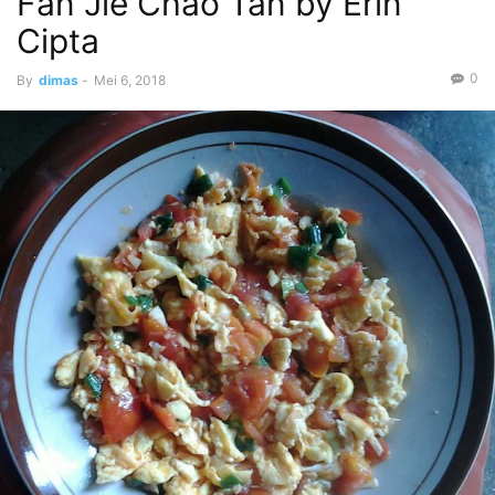
Fan Jie Chao Tan by Erin
Cipta
0
By
dimas
-
Mei 6, 2018