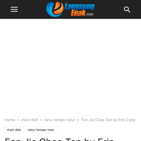
Home
main dish
tahu-tempe-telur
Fan Jie Chao Tan by Erin Cipta
main dish
tahu-tempe-telur