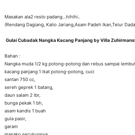
Masakan ala2 resto padang…hihihi..
(Rendang Dagiang, Kalio Jariang,Asam Padeh Ikan,Telur Dad
Gulai Cubadak Nangka Kacang Panjang by Villa Zuhirman
Bahan :
Nangka muda 1/2 kg potong-potong dan rebus sampai lembu
kacang panjang 1 ikat potong-potong, cuci
santan 750 cc,
sereh geprek 1 batang,
daun salam 2 lbr,
bunga pekak 1 bh,
asam kandis 1 buah
gula pasir,
garam
masako secukupnya