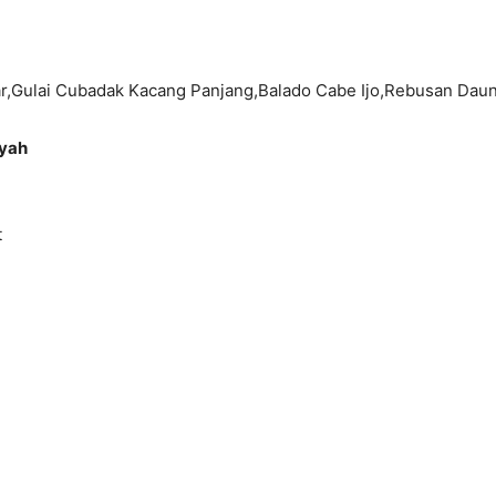
ar,Gulai Cubadak Kacang Panjang,Balado Cabe Ijo,Rebusan Dau
syah
t