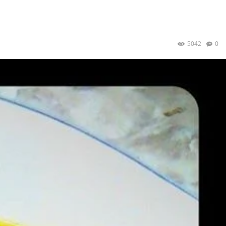
5042
0