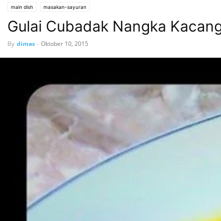
main dish
masakan-sayuran
Gulai Cubadak Nangka Kacang 
By
dimas
-
Oktober 10, 2015