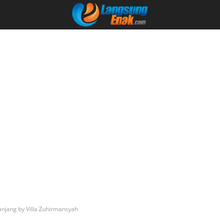
njang by Villa Zuhirmansyah