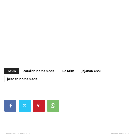
TAGS
camilan homemade
Es Krim
jajanan anak
jajanan homemade
Previous article
Next article