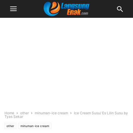
Home
other
minuman-ice cream
Ice Cream Susu/ Es Lilin Susu by
Tyas Sekar
other
minuman-ice cream