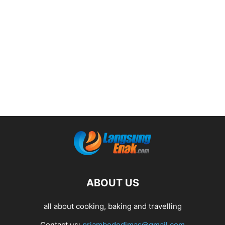
ABOUT US
all about cooking, baking and travelling
Contact us:
priambododimas@gmail.com