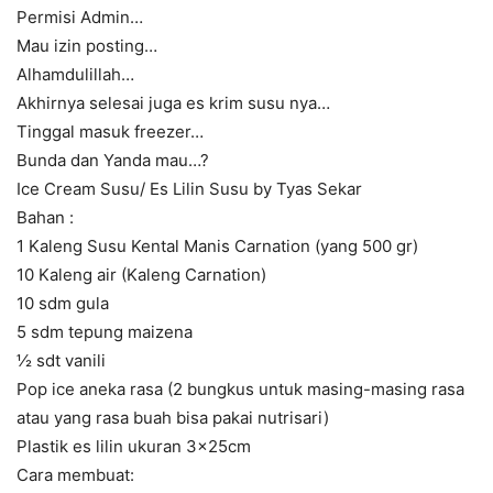
Permisi Admin…
Mau izin posting…
Alhamdulillah…
Akhirnya selesai juga es krim susu nya…
Tinggal masuk freezer…
Bunda dan Yanda mau…?
Ice Cream Susu/ Es Lilin Susu by Tyas Sekar
Bahan :
1 Kaleng Susu Kental Manis Carnation (yang 500 gr)
10 Kaleng air (Kaleng Carnation)
10 sdm gula
5 sdm tepung maizena
½ sdt vanili
Pop ice aneka rasa (2 bungkus untuk masing-masing rasa
atau yang rasa buah bisa pakai nutrisari)
Plastik es lilin ukuran 3x25cm
Cara membuat: