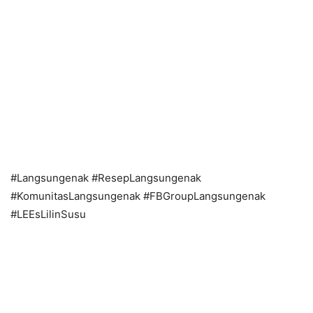
#Langsungenak #ResepLangsungenak
#KomunitasLangsungenak #FBGroupLangsungenak
#LEEsLilinSusu