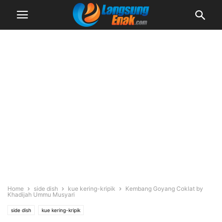
Home
side dish
kue kering-kripik
Kembang Goyang Coklat by
Khadijah Ummu Musyari
side dish
kue kering-kripik