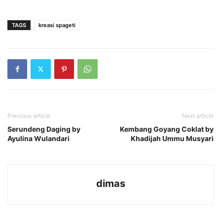
TAGS
kreasi spageti
Previous article
Next article
Serundeng Daging by
Kembang Goyang Coklat by
Ayulina Wulandari
Khadijah Ummu Musyari
dimas