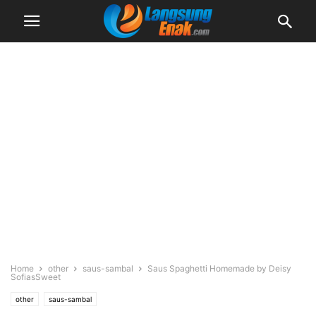
Home
other
saus-sambal
Saus Spaghetti Homemade by Deisy
SofiasSweet
other
saus-sambal