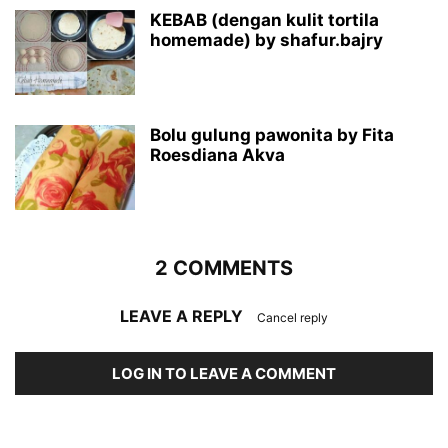
KEBAB (dengan kulit tortila
homemade) by shafur.bajry
Bolu gulung pawonita by Fita
Roesdiana Akva
2 COMMENTS
LEAVE A REPLY
Cancel reply
LOG IN TO LEAVE A COMMENT