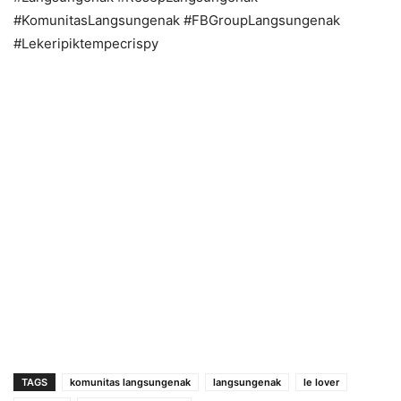
#KomunitasLangsungenak #FBGroupLangsungenak
#Lekeripiktempecrispy
TAGS
komunitas langsungenak
langsungenak
le lover