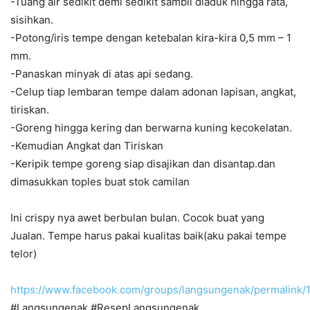
-Tuang air sedikit demi sedikit sambil diaduk hingga rata,
sisihkan.
-Potong/iris tempe dengan ketebalan kira-kira 0,5 mm – 1
mm.
-Panaskan minyak di atas api sedang.
-Celup tiap lembaran tempe dalam adonan lapisan, angkat,
tiriskan.
-Goreng hingga kering dan berwarna kuning kecokelatan.
-Kemudian Angkat dan Tiriskan
-Keripik tempe goreng siap disajikan dan disantap.dan
dimasukkan toples buat stok camilan
Ini crispy nya awet berbulan bulan. Cocok buat yang
Jualan. Tempe harus pakai kualitas baik(aku pakai tempe
telor)
https://www.facebook.com/groups/langsungenak/permalink
#Langsungenak #ResepLangsungenak