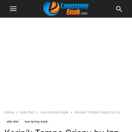
Home
side dish
kue kering-kripik
Keripik Tempe Crispy by Izz
side dish
kue kering-kripik