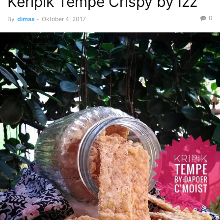
Keripik Tempe Crispy by Izz
0
By
dimas
-
Oktober 4, 2017