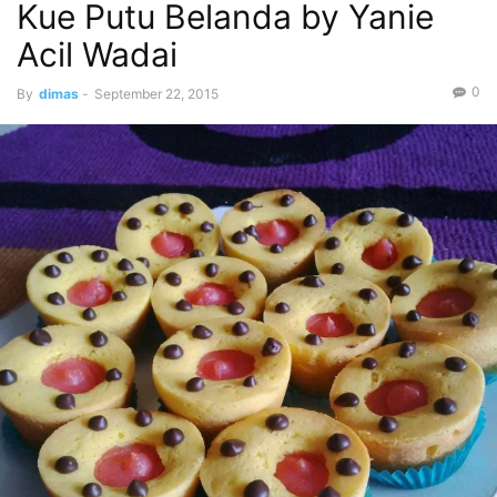
Kue Putu Belanda by Yanie
Acil Wadai
0
By
dimas
-
September 22, 2015