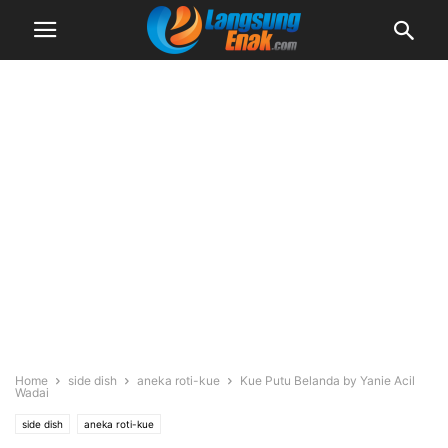
Home
side dish
aneka roti-kue
Kue Putu Belanda by Yanie Acil
Wadai
side dish
aneka roti-kue