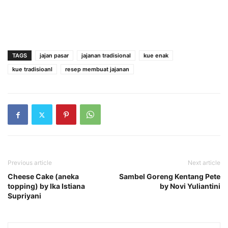
TAGS
jajan pasar
jajanan tradisional
kue enak
kue tradisioanl
resep membuat jajanan
Previous article
Next article
Cheese Cake (aneka
Sambel Goreng Kentang Pete
topping) by Ika Istiana
by Novi Yuliantini
Supriyani