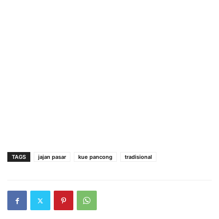
TAGS
jajan pasar
kue pancong
tradisional