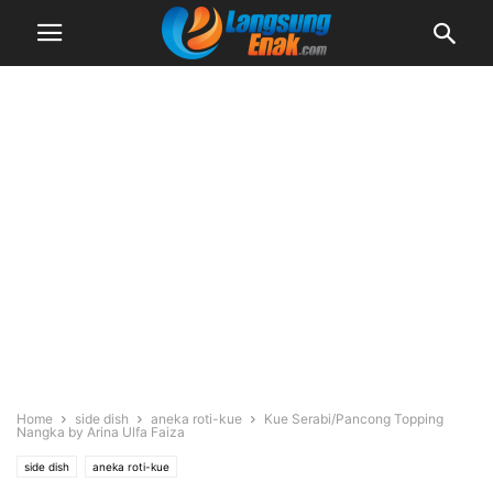
Home
side dish
aneka roti-kue
Kue Serabi/Pancong Topping
Nangka by Arina Ulfa Faiza
side dish
aneka roti-kue