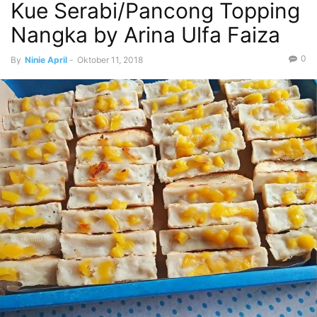
Kue Serabi/Pancong Topping
Nangka by Arina Ulfa Faiza
0
By
Ninie April
-
Oktober 11, 2018