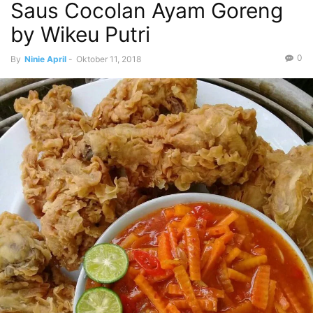
Saus Cocolan Ayam Goreng
by Wikeu Putri
0
By
Ninie April
-
Oktober 11, 2018