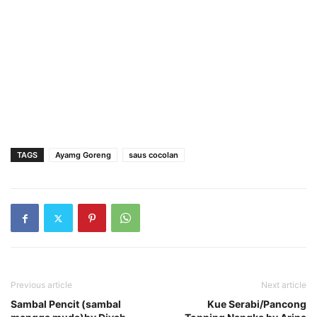
TAGS
Ayamg Goreng
saus cocolan
Previous article
Next article
Sambal Pencit (sambal
Kue Serabi/Pancong