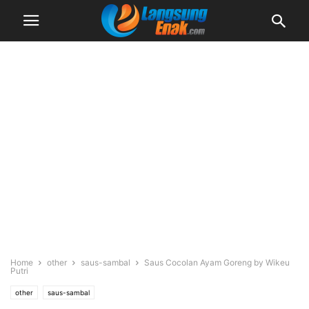
Home
other
saus-sambal
Saus Cocolan Ayam Goreng by Wikeu
Putri
other
saus-sambal