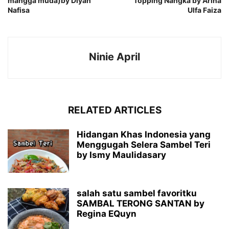
mangga muda)by Diyah
Topping Nangka by Arina
Nafisa
Ulfa Faiza
Ninie April
RELATED ARTICLES
Hidangan Khas Indonesia yang
Menggugah Selera Sambel Teri
by Ismy Maulidasary
salah satu sambel favoritku
SAMBAL TERONG SANTAN by
Regina EQuyn