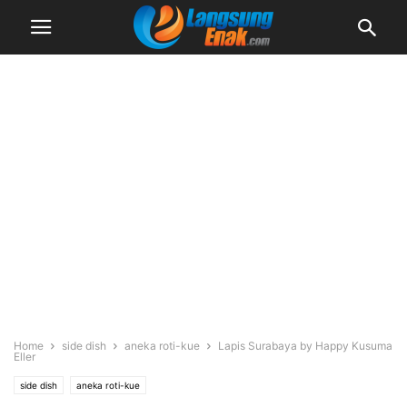
Home
side dish
aneka roti-kue
Lapis Surabaya by Happy Kusuma
Eller
side dish
aneka roti-kue