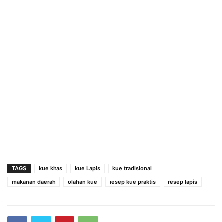
TAGS
kue khas
kue Lapis
kue tradisional
makanan daerah
olahan kue
resep kue praktis
resep lapis