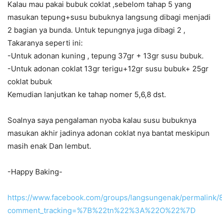
Kalau mau pakai bubuk coklat ,sebelom tahap 5 yang
masukan tepung+susu bubuknya langsung dibagi menjadi
2 bagian ya bunda. Untuk tepungnya juga dibagi 2 ,
Takaranya seperti ini:
-Untuk adonan kuning , tepung 37gr + 13gr susu bubuk.
-Untuk adonan coklat 13gr terigu+12gr susu bubuk+ 25gr
coklat bubuk
Kemudian lanjutkan ke tahap nomer 5,6,8 dst.
Soalnya saya pengalaman nyoba kalau susu bubuknya
masukan akhir jadinya adonan coklat nya bantat meskipun
masih enak Dan lembut.
-Happy Baking-
https://www.facebook.com/groups/langsungenak/permalink
comment_tracking=%7B%22tn%22%3A%22O%22%7D