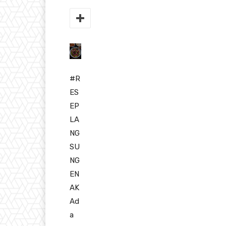
#R
ES
EP
LA
NG
SU
NG
EN
AK
Ad
a