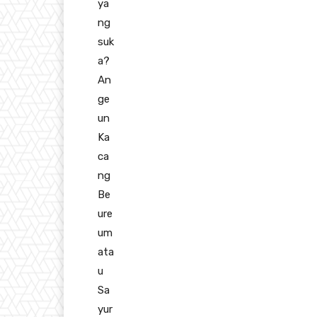
ya
ng
suk
a?
An
ge
un
Ka
ca
ng
Be
ure
um
ata
u
Sa
yur