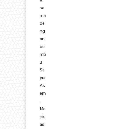
a
sa
ma
de
ng
an
bu
mb
u
Sa
yur
As
em
.
Ma
nis
as