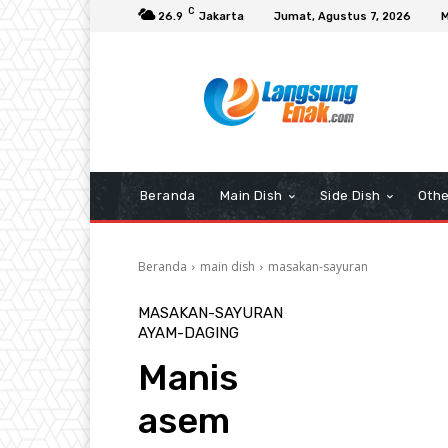
C
26.9
Jakarta
Jumat, Agustus 7, 2026
M
Beranda
Main Dish
Side Dish
Othe
Beranda
main dish
masakan-sayuran
MASAKAN-SAYURAN
AYAM-DAGING
Manis
asem