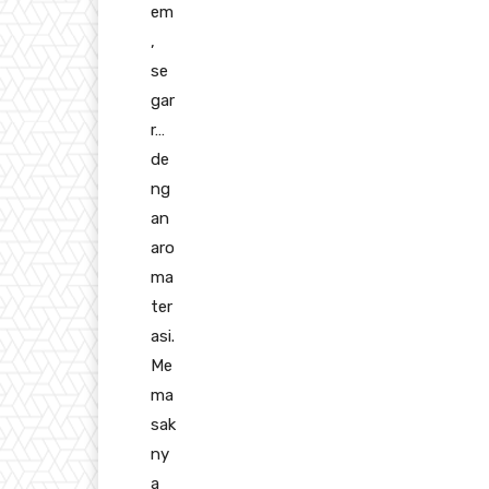
em
,
se
gar
r…
de
ng
an
aro
ma
ter
asi.
Me
ma
sak
ny
a