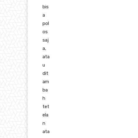
bis
a
pol
os
saj
a,
ata
u
dit
am
ba
h
tet
ela
n
ata