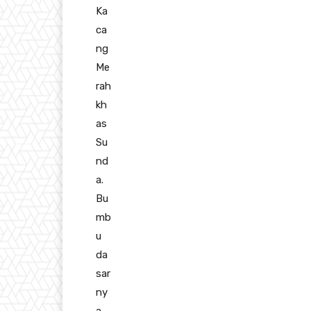
Ka
ca
ng
Me
rah
kh
as
Su
nd
a.
Bu
mb
u
da
sar
ny