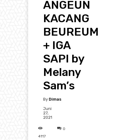
ANGEUN
KACANG
BEUREUM
+ IGA
SAPI by
Melany
Sam’s
By
Dimas
Juni
27,
2021
0
4117