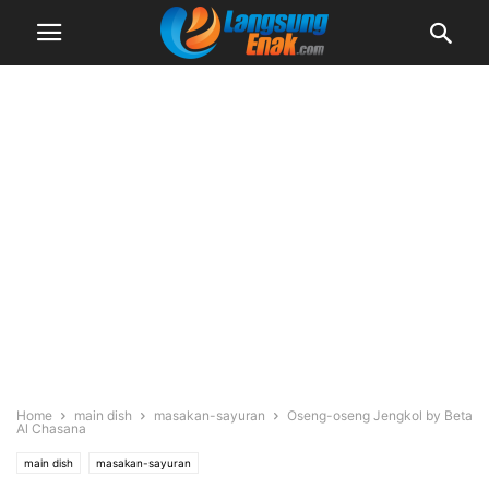
Home
main dish
masakan-sayuran
Oseng-oseng Jengkol by Beta
Al Chasana
main dish
masakan-sayuran