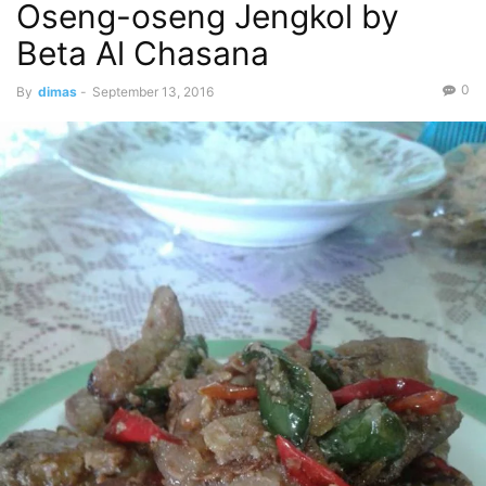
Oseng-oseng Jengkol by
Beta Al Chasana
0
By
dimas
-
September 13, 2016