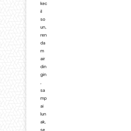
kec
il
so
un,
ren
da
m
air
din
gin
,
sa
mp
ai
lun
ak,
se