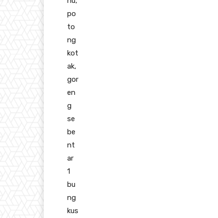
hu,
po
to
ng
kot
ak,
gor
en
g
se
be
nt
ar
1
bu
ng
kus