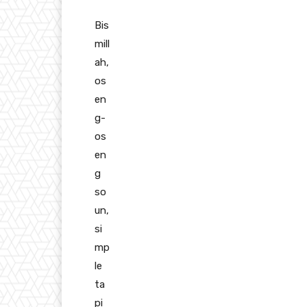
Bis
mill
ah,
os
en
g-
os
en
g
so
un,
si
mp
le
ta
pi