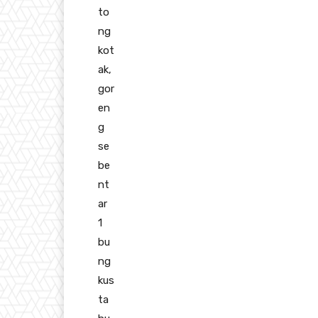
to
ng
kot
ak,
gor
en
g
se
be
nt
ar
1
bu
ng
kus
ta