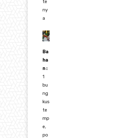
te
ny
a
Ba
ha
n :
1
bu
ng
kus
te
mp
e,
po