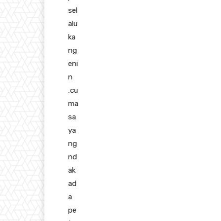
sel
alu
ka
ng
eni
n
,cu
ma
sa
ya
ng
nd
ak
ad
a
pe