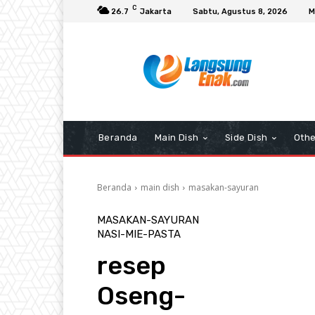
C
26.7
Jakarta
Sabtu, Agustus 8, 2026
M
Beranda
Main Dish
Side Dish
Othe
Beranda
main dish
masakan-sayuran
MASAKAN-SAYURAN
NASI-MIE-PASTA
resep
Oseng-