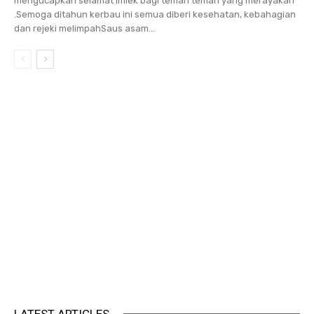
mengucapkan selamat Imlek bagi teman teman yang merayakan
.Semoga ditahun kerbau ini semua diberi kesehatan, kebahagian
dan rejeki melimpahSaus asam...