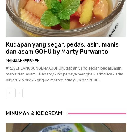
Kudapan yang segar, pedas, asin, manis
dan asam GOHU by Marty Purwanto
MANISAN-PERMEN
#RESEPLANGSUNGENAKGOHUKudapan yang segar, pedas, asin,
manis dan asam …Bahan1/2 bh pepaya mengkal2 sdt cuka2 sdm
air jeruk nipis175 gr gula merah1 sdm gula pasir800...
MINUMAN & ICE CREAM