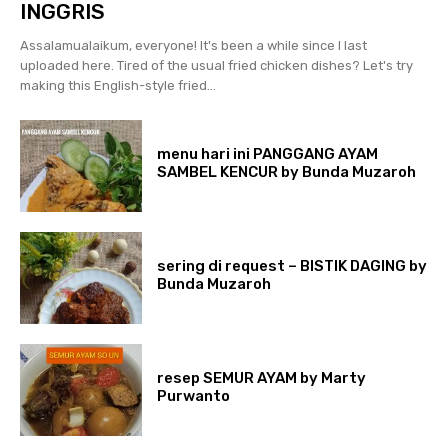
INGGRIS
Assalamualaikum, everyone! It's been a while since I last
uploaded here. Tired of the usual fried chicken dishes? Let's try
making this English-style fried...
menu hari ini PANGGANG AYAM
SAMBEL KENCUR by Bunda Muzaroh
sering di request – BISTIK DAGING by
Bunda Muzaroh
resep SEMUR AYAM by Marty
Purwanto