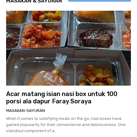
MASAKAN & SAYURAN
Acar matang isian nasi box untuk 100
porsi ala dapur Faray Soraya
MASAKAN-SAYURAN
When it comes to satisfying meals on the go, nasi boxes have
gained popularity for their convenience and deliciousness. One
standout component of a...