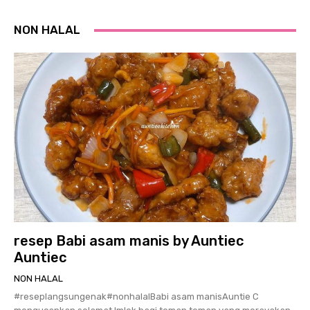
NON HALAL
resep Babi asam manis by Auntiec
Auntiec
NON HALAL
#reseplangsungenak#nonhalalBabi asam manisAuntie C