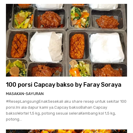
100 porsi Capcay bakso by Faray Soraya
MASAKAN-SAYURAN
#ResepLangsungEnakSesekali aku share resep untuk sekitar 100
porsi.Ini ala dapur kami ya.Capcay baksoBahan Capcay
baksoWortel 1,5 kg, potong sesuai seleraKembang kol 1,5 kg,
potong...