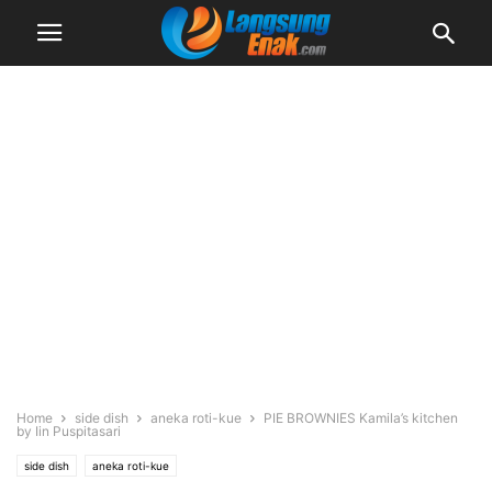
Home
side dish
aneka roti-kue
PIE BROWNIES Kamila’s kitchen
by Iin Puspitasari
side dish
aneka roti-kue