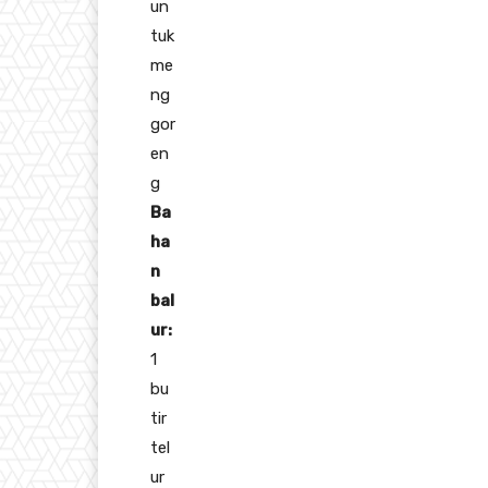
un
tuk
me
ng
gor
en
g
Ba
ha
n
bal
ur:
1
bu
tir
tel
ur