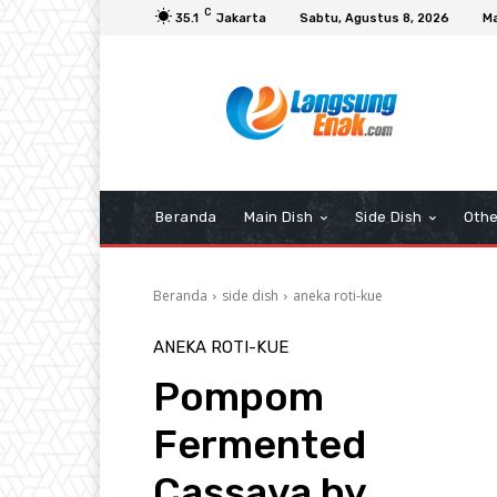
C
35.1
Jakarta
Sabtu, Agustus 8, 2026
Ma
Beranda
Main Dish
Side Dish
Othe
Beranda
side dish
aneka roti-kue
ANEKA ROTI-KUE
Pompom
Fermented
Cassava by