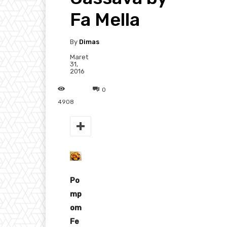
Fa Mella
By
Dimas
Maret
31,
2016
0
4908
Po
mp
om
Fe