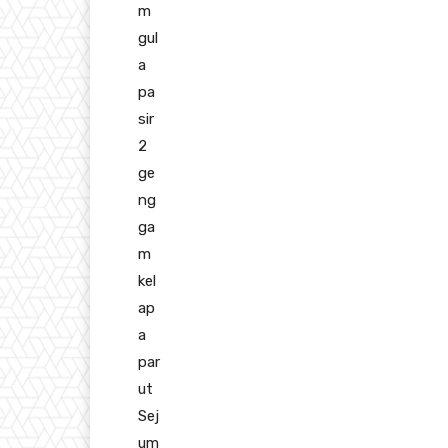
m
gul
a
pa
sir
2
ge
ng
ga
m
kel
ap
a
par
ut
Sej
um