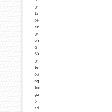
0
gr
ta
pe
sin
gk
on
g
50
gr
te
pu
ng
teri
gu
3
sd