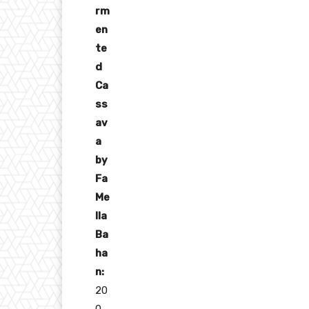
rm
en
te
d
Ca
ss
av
a
by
Fa
Me
lla
Ba
ha
n:
20