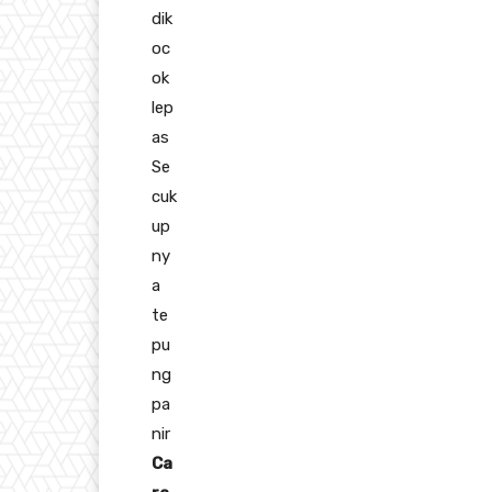
dik
oc
ok
lep
as
Se
cuk
up
ny
a
te
pu
ng
pa
nir
Ca