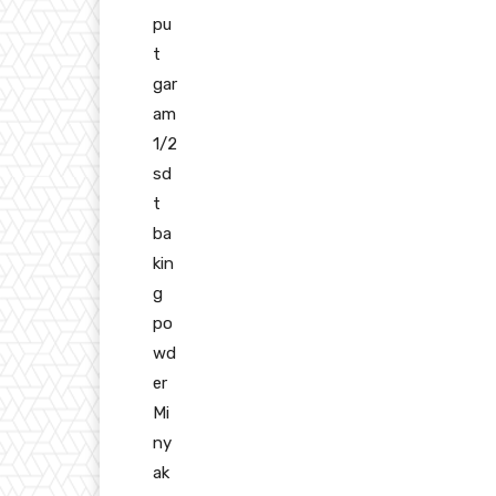
pu
t
gar
am
1/2
sd
t
ba
kin
g
po
wd
er
Mi
ny
ak