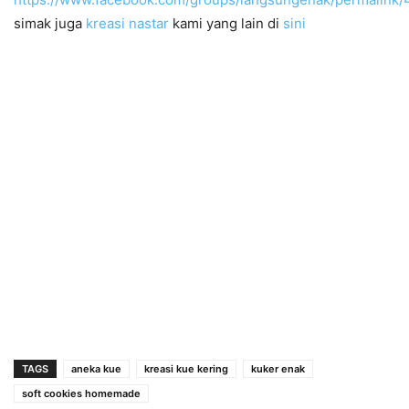
simak juga
kreasi nastar
kami yang lain di
sini
TAGS
aneka kue
kreasi kue kering
kuker enak
soft cookies homemade