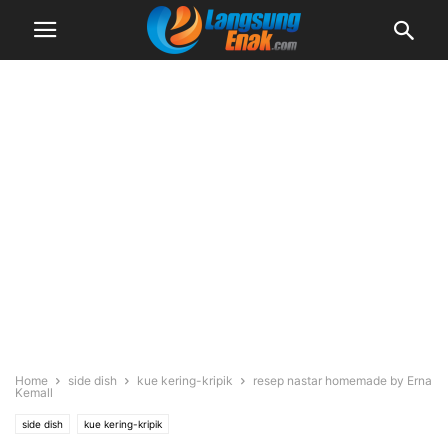
Home
side dish
kue kering-kripik
resep nastar homemade by Erna
Kemall
side dish
kue kering-kripik