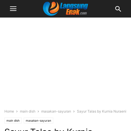
Home
main dish
masakan-sayuran
Sayur Talas by Kurnia Nuraeni
main dish
masakan-sayuran