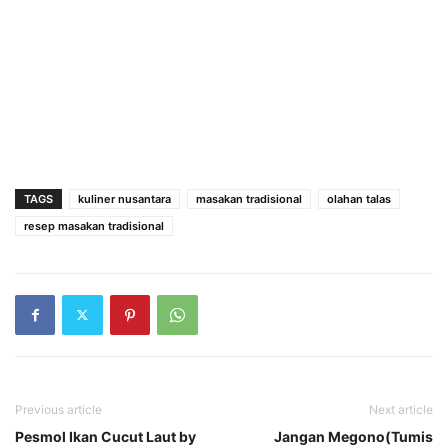
TAGS
kuliner nusantara
masakan tradisional
olahan talas
resep masakan tradisional
Previous article
Next article
Pesmol Ikan Cucut Laut by
Jangan Megono(Tumis