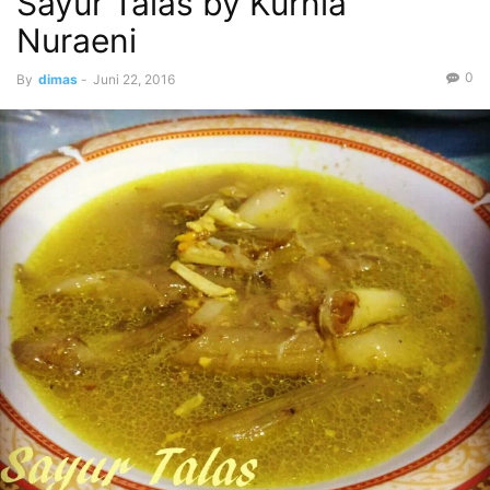
Sayur Talas by Kurnia
Nuraeni
0
By
dimas
-
Juni 22, 2016