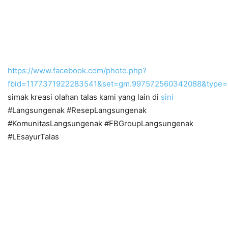
https://www.facebook.com/photo.php?
fbid=1177371922283541&set=gm.997572560342088&type=
simak kreasi olahan talas kami yang lain di
sini
#Langsungenak #ResepLangsungenak
#KomunitasLangsungenak #FBGroupLangsungenak
#LEsayurTalas