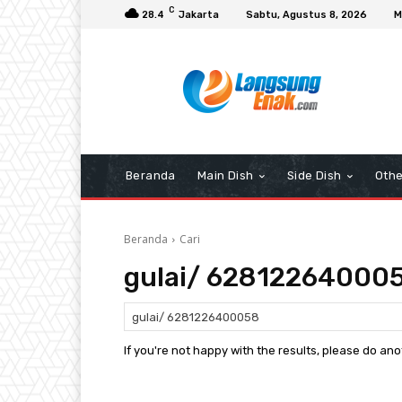
C
28.4
Jakarta
Sabtu, Agustus 8, 2026
M
Beranda
Main Dish
Side Dish
Othe
Beranda
Cari
gulai/ 62812264000
If you're not happy with the results, please do an