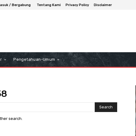
asuk / Bergabung
Tentang Kami
Privacy Policy
Disclaimer
r
Pengetahuan-Umum
58
Search
other search.