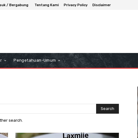
suk / Bergabung
Tentang Kami
Privacy Policy
Disclaimer
r
Pengetahuan-Umum
Search
other search.