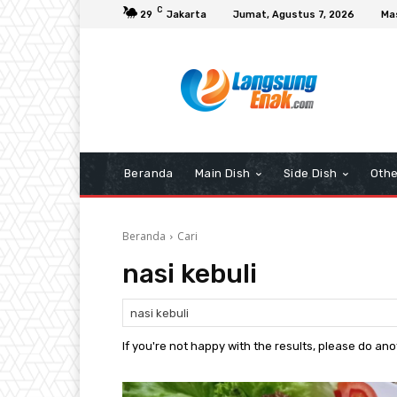
C
29
Jakarta
Jumat, Agustus 7, 2026
Ma
Beranda
Main Dish
Side Dish
Othe
Beranda
Cari
nasi kebuli
If you're not happy with the results, please do an