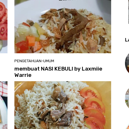
L
PENGETAHUAN-UMUM
membuat NASI KEBULI by Laxmiie
Warrie