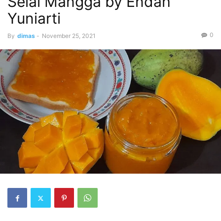
Selai Mangga by Endah
Yuniarti
0
By
dimas
-
November 25, 2021