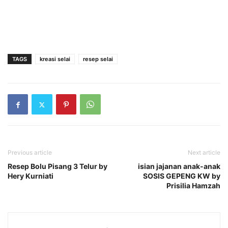
TAGS
kreasi selai
resep selai
Previous article
Next article
Resep Bolu Pisang 3 Telur by
isian jajanan anak-anak
Hery Kurniati
SOSIS GEPENG KW by
Prisilia Hamzah