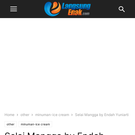
Home
other
minuman-ice cream
Selai Mangga by Endah Yuniarti
other
minuman-ice cream