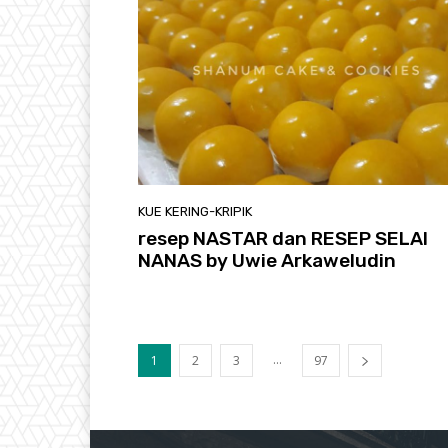
KUE KERING-KRIPIK
resep NASTAR dan RESEP SELAI
NANAS by Uwie Arkaweludin
...
1
2
3
97