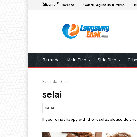
C
28.9
Jakarta
Sabtu, Agustus 8, 2026
M
Beranda
Main Dish
Side Dish
Othe
Beranda
Cari
selai
If you're not happy with the results, please do an