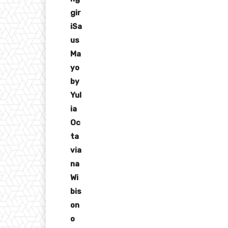
gir
iSa
us
Ma
yo
by
Yul
ia
Oc
ta
via
na
Wi
bis
on
o