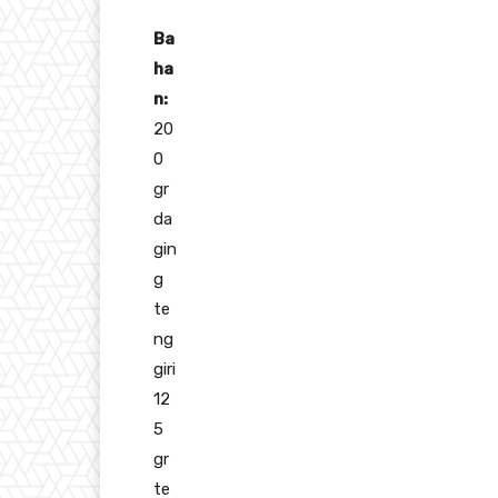
Ba
ha
n:
20
0
gr
da
gin
g
te
ng
giri
12
5
gr
te