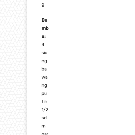
g
Bu
mb
u:
4
siu
ng
ba
wa
ng
pu
tih
1/2
sd
m
gar