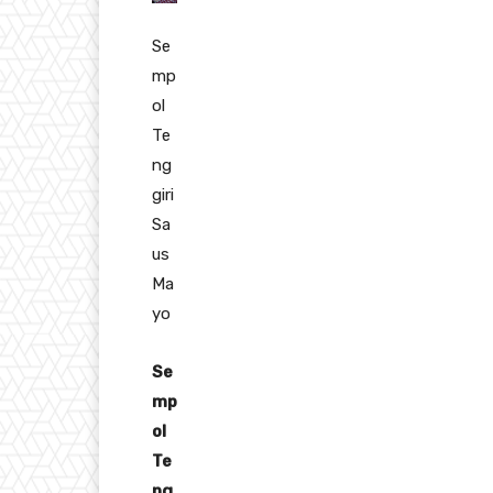
Se
mp
ol
Te
ng
giri
Sa
us
Ma
yo
Se
mp
ol
Te
ng