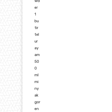
wd
er
1
bu
tir
tel
ur
ay
am
50
0
ml
mi
ny
ak
gor
en