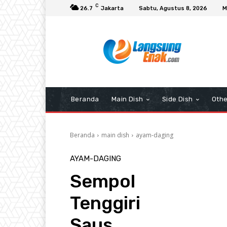
C
26.7
Jakarta
Sabtu, Agustus 8, 2026
M
Beranda
Main Dish
Side Dish
Othe
Beranda
main dish
ayam-daging
AYAM-DAGING
Sempol
Tenggiri
Saus