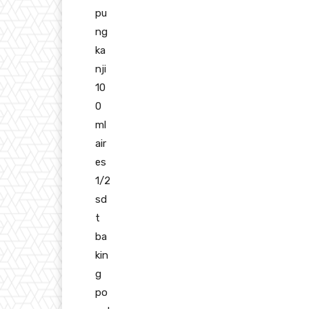
pu
ng
ka
nji
10
0
ml
air
es
1/2
sd
t
ba
kin
g
po