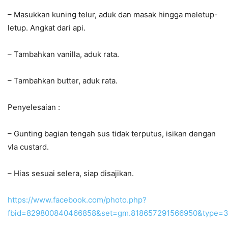
– Masukkan kuning telur, aduk dan masak hingga meletup-
letup. Angkat dari api.
– Tambahkan vanilla, aduk rata.
– Tambahkan butter, aduk rata.
Penyelesaian :
– Gunting bagian tengah sus tidak terputus, isikan dengan
vla custard.
–
Hias sesuai selera, siap disajikan.
https://www.facebook.com/photo.php?
fbid=829800840466858&set=gm.818657291566950&type=