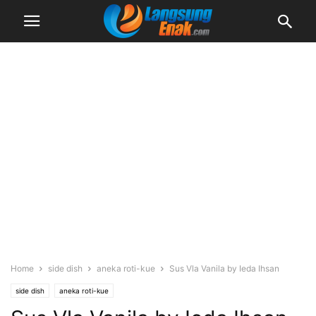
Home
side dish
aneka roti-kue
Sus Vla Vanila by Ieda Ihsan
side dish
aneka roti-kue