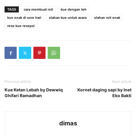
TAGS
cara membuat roti
kue dengan teh
kue enak di sore hari
olahan kue untuk acara
olahan roti enak
rese kue resepsi
Previous article
Next article
Kue Ketan Lebah by Dewwiq
Kornet daging sapi by Inet
Ghifari Ramadhan
Eko Bakti
dimas