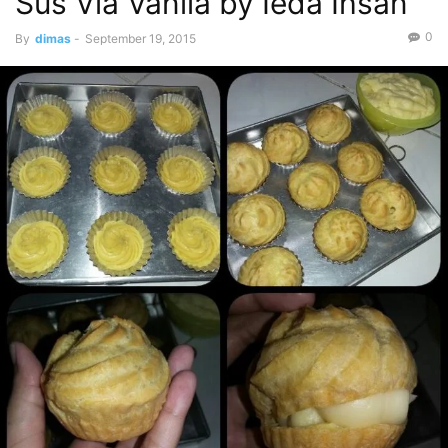
Sus Vla Vanila by Ieda Ihsan
0
By
dimas
-
September 19, 2015