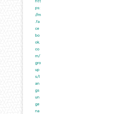
htt
ps:
//m
.fa
ce
bo
ok.
co
m/
gro
up
s/l
an
gs
un
ge
na