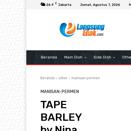
C
26.9
Jakarta
Jumat, Agustus 7, 2026
M
Beranda
Main Dish
Side Dish
Othe
Beranda
other
manisan-permen
MANISAN-PERMEN
TAPE
BARLEY
by Nina