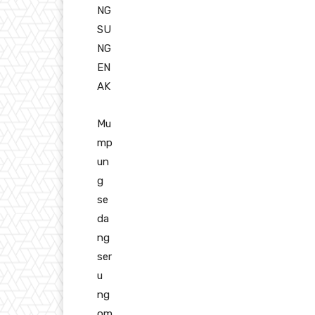
NG
SU
NG
EN
AK
Mu
mp
un
g
se
da
ng
ser
u
ng
om