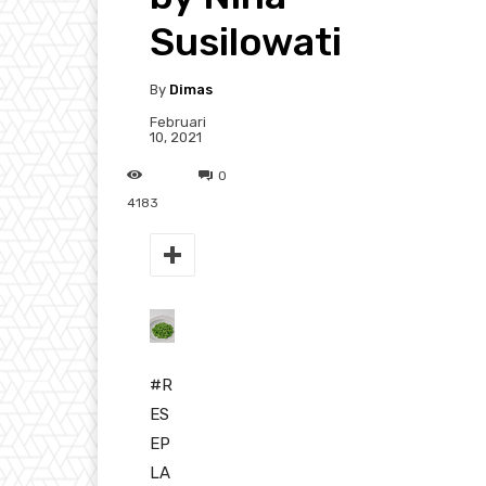
Susilowati
By
Dimas
Februari
10, 2021
0
4183
#R
ES
EP
LA