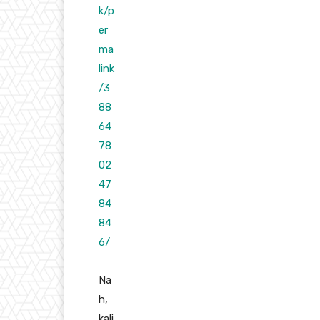
k/p
er
ma
link
/3
88
64
78
02
47
84
84
6/
Na
h,
kali