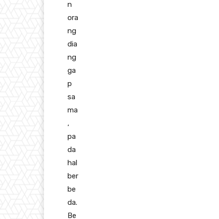
n
ora
ng
dia
ng
ga
p
sa
ma
,
pa
da
hal
ber
be
da.
Be