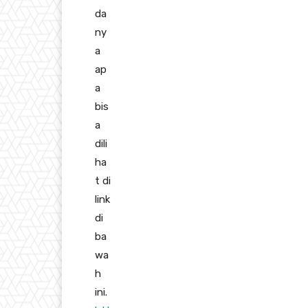
da
ny
a
ap
a
bis
a
dili
ha
t di
link
di
ba
wa
h
ini.