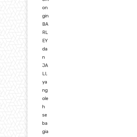
on
gin
BA
RL
EY
da
n
JA
LI,
ya
ng
ole
h
se
ba
gia