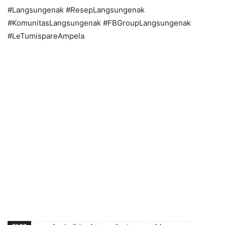
#Langsungenak #ResepLangsungenak
#KomunitasLangsungenak #FBGroupLangsungenak
#LeTumispareAmpela