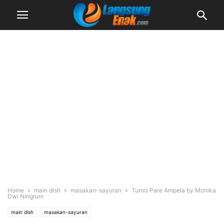
Home
main dish
masakan-sayuran
Tumis Pare Ampela by Monika
Dwi Ningrum
main dish
masakan-sayuran