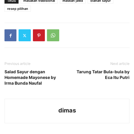
TAGS
masakan tradisional
maskan jawa
olahan sayur
resep pilihan
Previous article
Next article
Salad Sayur dengan
Tarung Tatar Bula-bula by
Homemade Mayonese by
Eca Itu Putri
Irma Bunda Naufal
dimas