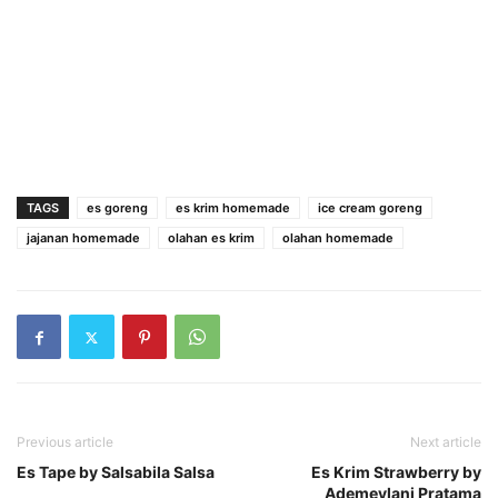
TAGS
es goreng
es krim homemade
ice cream goreng
jajanan homemade
olahan es krim
olahan homemade
Previous article
Next article
Es Tape by Salsabila Salsa
Es Krim Strawberry by
Ademeylani Pratama