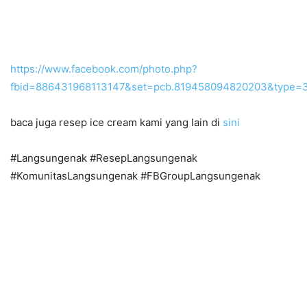
https://www.facebook.com/photo.php?
fbid=886431968113147&set=pcb.819458094820203&type=3
baca juga resep ice cream kami yang lain di
sini
#Langsungenak #ResepLangsungenak
#KomunitasLangsungenak #FBGroupLangsungenak