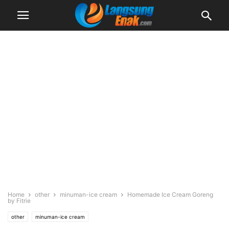
Home
other
minuman-ice cream
Homemade Ice Cream Goreng
by Fitrie
other
minuman-ice cream