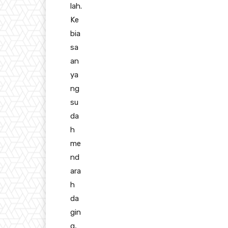
lah.
Ke
bia
sa
an
ya
ng
su
da
h
me
nd
ara
h
da
gin
g,