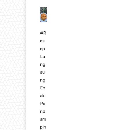
#R
es
ep
La
ng
su
ng
En
ak
Pe
nd
am
pin