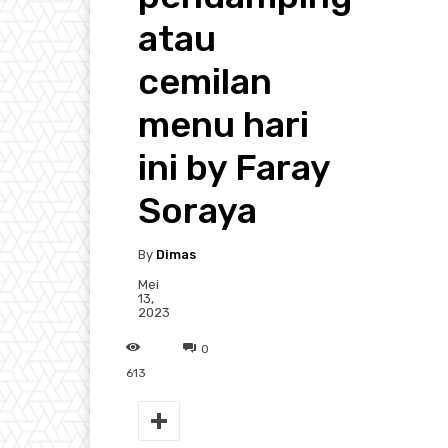
atau
cemilan
menu hari
ini by Faray
Soraya
By
Dimas
Mei
13,
2023
0
613