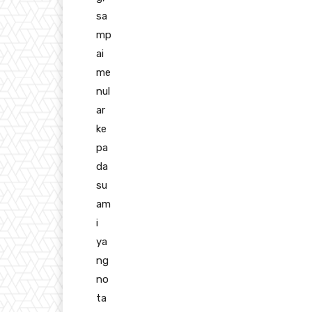
sa
mp
ai
me
nul
ar
ke
pa
da
su
am
i
ya
ng
no
ta