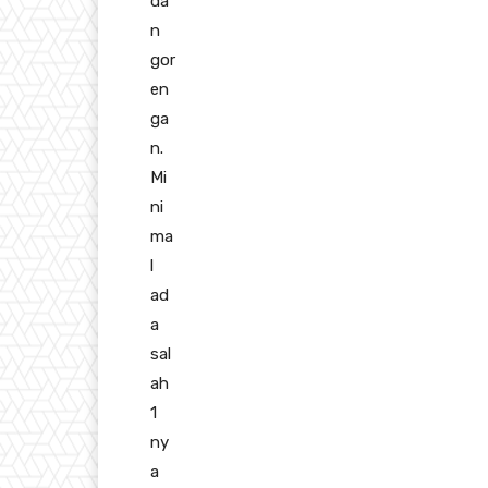
da
n
gor
en
ga
n.
Mi
ni
ma
l
ad
a
sal
ah
1
ny
a