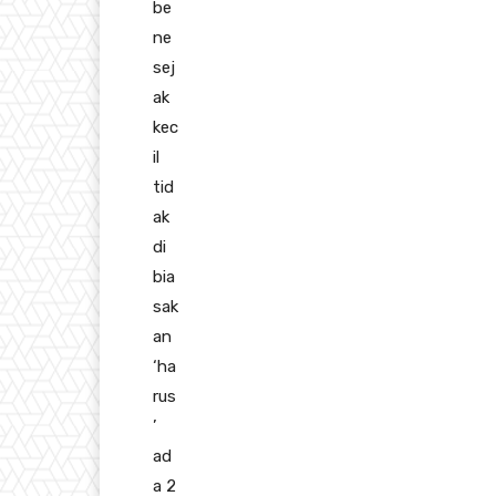
be
ne
sej
ak
kec
il
tid
ak
di
bia
sak
an
‘ha
rus
’
ad
a 2