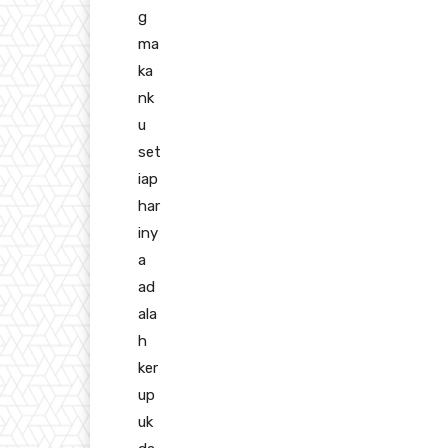
g
ma
ka
nk
u
set
iap
har
iny
a
ad
ala
h
ker
up
uk