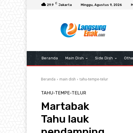
C
29.9
Jakarta
Minggu, Agustus 9, 2026
M
Beranda
Main Dish
Side Dish
Othe
Beranda
main dish
tahu-tempe-telur
TAHU-TEMPE-TELUR
Martabak
Tahu lauk
pendamping