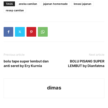
TAGS
aneka camilan
jajanan homemade
kreasi jajanan
resep camilan
Previous article
Next article
bolu tape super lembut dan
BOLU PISANG SUPER
anti seret by Ery Kurnia
LEMBUT by Dianfatma
dimas