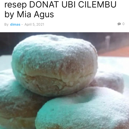
resep DONAT UBI CILEMBU
by Mia Agus
0
By
dimas
-
April 5, 2021