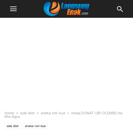
Home
side dish
aneka roti-kue
resep DONAT UBI CILEMBU by
Mia Agus
side dish
aneka roti-kue