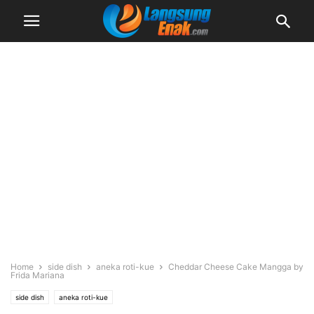
Home
side dish
aneka roti-kue
Cheddar Cheese Cake Mangga by
Frida Mariana
side dish
aneka roti-kue