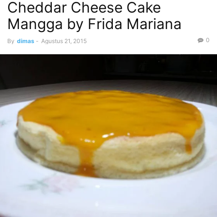
Cheddar Cheese Cake
Mangga by Frida Mariana
0
By
dimas
-
Agustus 21, 2015