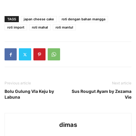
TAGS
japan cheese cake
roti dengan bahan mangga
roti import
roti mahal
roti mantul
Previous article
Next article
Bolu Gulung Vla Keju by
Sus Rougut Ayam by Zezama
Labuna
Vie
dimas